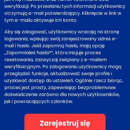
weryfikacji. Po przesłaniu tych informacji użytkownicy
otrzymują e-mail potwierdzający. Kliknięcie w link w
tym e-mailu aktywuje ich konto.
Aby się zalogować, użytkownicy wracają na stronę
logowania, wpisując swój zarejestrowany adres e-
mail i hasło. Jeśli zapomną hasła, mają opcję
„Zapomniałeś hasła?”, która inicjuje proces
resetowania, zazwyczaj związany z e-mailem
weryfikacyjnym. Po zalogowaniu użytkownicy mogą
przeglądać funkcje, aktualizować swoje profile i
uzyskiwać dostęp do ustawień. Ogólnie rzecz biorąc,
proces jest prosty, zapewniając bezproblemowe
doświadczenie zarówno dla nowych użytkowników,
jak i powracających członków.
Zarejestruj się