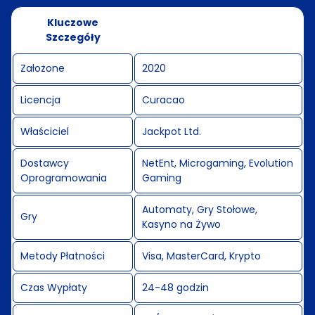
Kluczowe
Szczegóły
Założone
2020
Licencja
Curacao
Właściciel
Jackpot Ltd.
Dostawcy
NetEnt, Microgaming, Evolution
Oprogramowania
Gaming
Automaty, Gry Stołowe,
Gry
Kasyno na Żywo
Metody Płatności
Visa, MasterCard, Krypto
Czas Wypłaty
24-48 godzin