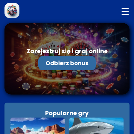
☰
Zarejestruj się i graj online
Odbierz bonus
Popularne gry