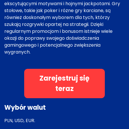
ekscytującymi motywami i hojnymi jackpotami. Gry
stołowe, takie jak poker i różne gry karciane, są
również doskonałym wyborem dla tych, którzy
szukają rozgrywki opartej na strategii. Dzięki
regularnym promocjom i bonusom istnieje wiele
okazji do poprawy swojego doświadczenia
gamingowego i potencjalnego zwiększenia
wygranych.
Zarejestruj się
teraz
Wybór walut
PLN, USD, EUR.