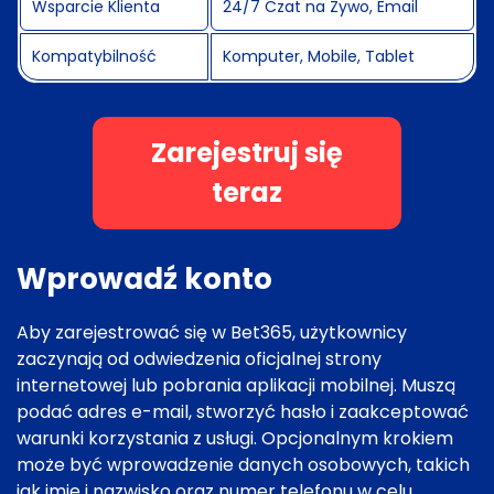
Wsparcie Klienta
24/7 Czat na Żywo, Email
Kompatybilność
Komputer, Mobile, Tablet
Zarejestruj się
teraz
Wprowadź konto
Aby zarejestrować się w Bet365, użytkownicy
zaczynają od odwiedzenia oficjalnej strony
internetowej lub pobrania aplikacji mobilnej. Muszą
podać adres e-mail, stworzyć hasło i zaakceptować
warunki korzystania z usługi. Opcjonalnym krokiem
może być wprowadzenie danych osobowych, takich
jak imię i nazwisko oraz numer telefonu w celu