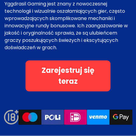
Yggdrasil Gaming jest znany z nowoczesnej
technologii i wizualnie oszałamiających gier, często
wprowadzających skomplikowane mechaniki i
innowacyjne rundy bonusowe. Ich zaangażowanie w
jakość i oryginalność sprawia, że są ulubieńcem
graczy poszukujących świeżych i ekscytujących
doświadczeń w grach.
Zarejestruj się
teraz