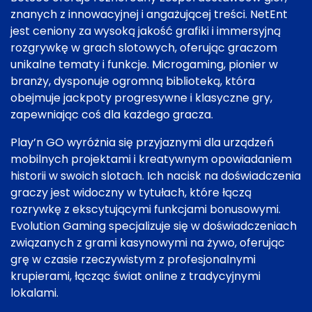
znanych z innowacyjnej i angażującej treści. NetEnt
jest ceniony za wysoką jakość grafiki i immersyjną
rozgrywkę w grach slotowych, oferując graczom
unikalne tematy i funkcje. Microgaming, pionier w
branży, dysponuje ogromną biblioteką, która
obejmuje jackpoty progresywne i klasyczne gry,
zapewniając coś dla każdego gracza.
Play’n GO wyróżnia się przyjaznymi dla urządzeń
mobilnych projektami i kreatywnym opowiadaniem
historii w swoich slotach. Ich nacisk na doświadczenia
graczy jest widoczny w tytułach, które łączą
rozrywkę z ekscytującymi funkcjami bonusowymi.
Evolution Gaming specjalizuje się w doświadczeniach
związanych z grami kasynowymi na żywo, oferując
grę w czasie rzeczywistym z profesjonalnymi
krupierami, łącząc świat online z tradycyjnymi
lokalami.