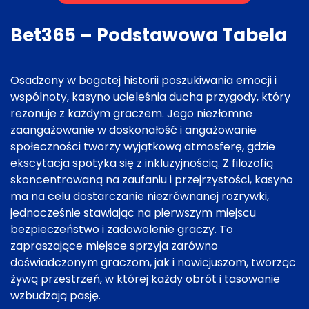
Bet365 – Podstawowa Tabela
Osadzony w bogatej historii poszukiwania emocji i
wspólnoty, kasyno ucieleśnia ducha przygody, który
rezonuje z każdym graczem. Jego niezłomne
zaangażowanie w doskonałość i angażowanie
społeczności tworzy wyjątkową atmosferę, gdzie
ekscytacja spotyka się z inkluzyjnością. Z filozofią
skoncentrowaną na zaufaniu i przejrzystości, kasyno
ma na celu dostarczanie niezrównanej rozrywki,
jednocześnie stawiając na pierwszym miejscu
bezpieczeństwo i zadowolenie graczy. To
zapraszające miejsce sprzyja zarówno
doświadczonym graczom, jak i nowicjuszom, tworząc
żywą przestrzeń, w której każdy obrót i tasowanie
wzbudzają pasję.